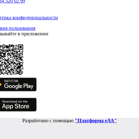
84 320 02 99
итика конфиденциальности
вия пользования
зывайте в приложении
Разработано с помощью
"Платформа еДА"