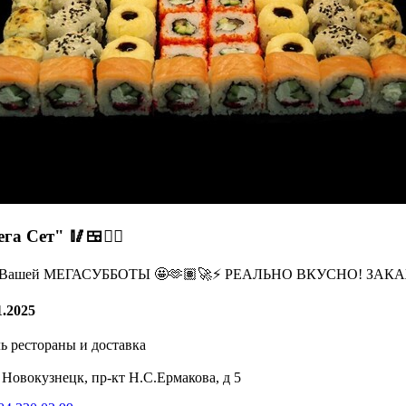
га Сет" 🥢🍱❤️‍🔥
 Вашей МЕГАСУББОТЫ 🤩🫶🏽🚀⚡️ РЕАЛЬНО ВКУСНО! ЗАК
1.2025
ь рестораны и доставка
 Новокузнецк, пр-кт Н.С.Ермакова, д 5